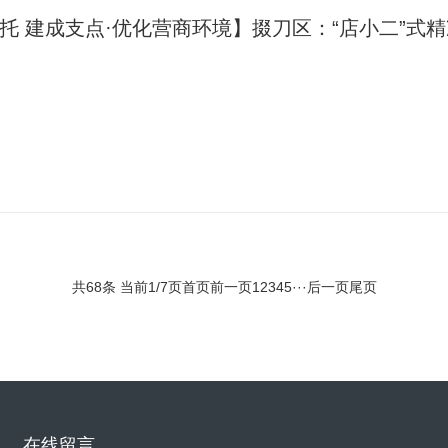
托 建成支点·优化营商环境】掇刀区：“店小二”式精准
共68条 当前1/7页
首页
前一页
1
2
3
4
5
···
后一页
尾页
在线留言