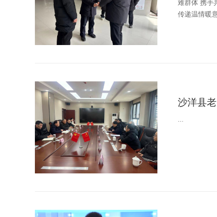
难群体 携
传递温情暖意
沙洋县老
...