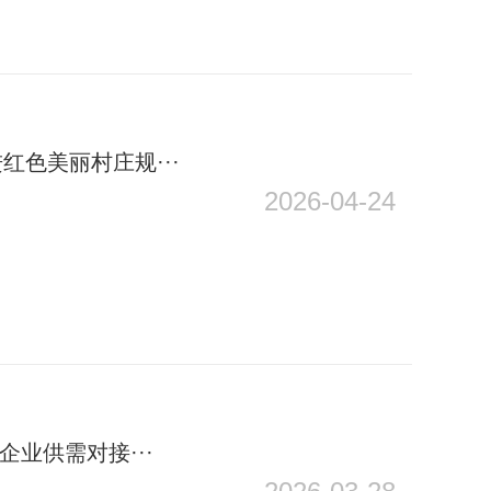
色美丽村庄规···
2026-04-24
业供需对接···