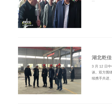
...
湖北乾佳
3 月 12
谈。双方围
续携手共进、