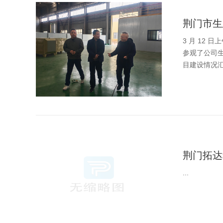
荆门市生
3 月 12
参观了公司
目建设情况汇
荆门拓达
...