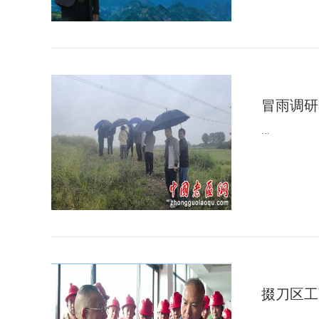
冒雨调研
...
掇刀区工