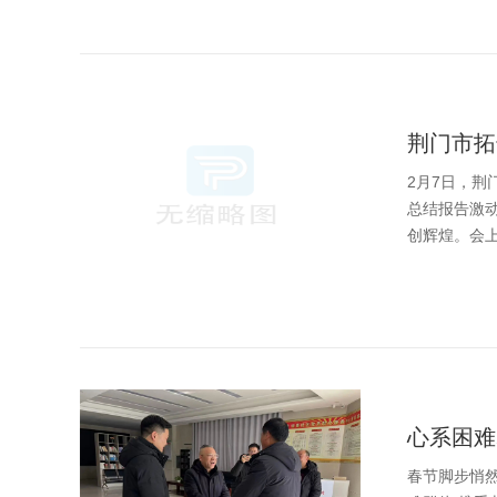
荆门市拓
2月7日，荆
总结报告激
创辉煌。会上
心系困难
春节脚步悄然